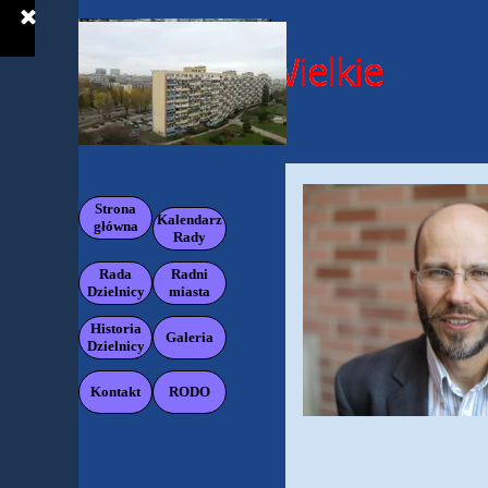
Przejdź do treści
Pomiń menu
Strona
Kalendarz
główna
Rady
Rada
Radni
▼
▼
Dzielnicy
miasta
Historia
Galeria
▼
Dzielnicy
Kontakt
RODO