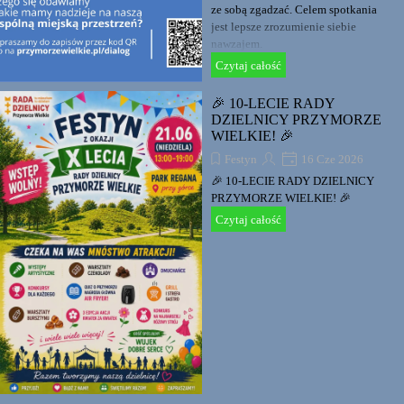
ze sobą zgadzać. Celem spotkania
jest lepsze zrozumienie siebie
nawzajem.
Czytaj całość
🎉 10-LECIE RADY
DZIELNICY PRZYMORZE
WIELKIE! 🎉
Festyn
16 Cze 2026
🎉 10-LECIE RADY DZIELNICY
PRZYMORZE WIELKIE! 🎉
Czytaj całość