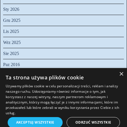
Sty 2026
Gru 2025
Lis 2025
Wrz 2025
Sie 2025
Paz 2016
×
Pomiń blok
Ta strona używa plików cookie
Budżet
Plan zagospodarowania terenu
Edukacja
Spotkania
Sesje
Informacje
Używamy plików cookie w celu personalizacji treści, reklam i analizy
Komisje
Sport rekreacja
naszego ruchu. Udostępniamy również informacje o tym, jak
Festyn
korzystasz z naszej witryny, naszym partnerom reklamowym i
analitycznym, którzy mogą łączyć je z innymi informacjami, które im
przekazałeś lub które zebrali w wyniku korzystania przez Ciebie z ich
usług.
AKCEPTUJ WSZYSTKIE
ODRZUĆ WSZYSTKIE