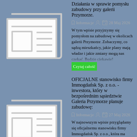
Działania w sprawie pomysłu
zabudowy przy galerii
Przymorze.
Informacje
28 Maj 2026
W tym wpisie przyjrzymy się
pomysłom na zabudowę w okolicach
galerii Przymorze. Zobaczymy, co
sądzą mieszkańcy, jakie plany mają
władze i jakie zmiany mogą nas
czekać. Będzie ciekawie!
Czytaj całość
OFICJALNE stanowisko firmy
Immogdańsk Sp. z o.o. -
inwestora, który w
bezpośrednim sąsiedztwie
Galeria Przymorze planuje
zabudowę:
Informacje
27 Maj 2026
W najnowszym wpisie przyglądamy
się oficjalnemu stanowisku firmy
Immogdańsk Sp. z o.o., która ma