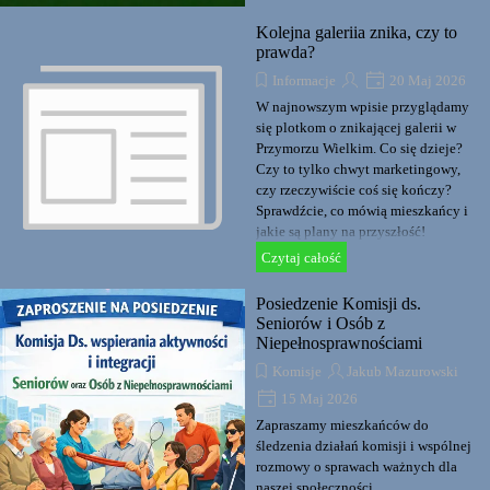
Kolejna galeriia znika, czy to
prawda?
Informacje
20 Maj 2026
W najnowszym wpisie przyglądamy
się plotkom o znikającej galerii w
Przymorzu Wielkim. Co się dzieje?
Czy to tylko chwyt marketingowy,
czy rzeczywiście coś się kończy?
Sprawdźcie, co mówią mieszkańcy i
jakie są plany na przyszłość!
Czytaj całość
Posiedzenie Komisji ds.
Seniorów i Osób z
Niepełnosprawnościami
Komisje
Jakub Mazurowski
15 Maj 2026
Zapraszamy mieszkańców do
śledzenia działań komisji i wspólnej
rozmowy o sprawach ważnych dla
naszej społeczności.