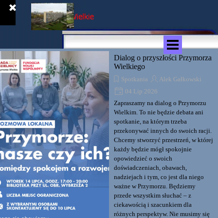
Przejdź do treści
Pomiń menu
Dialog o przyszłości Przymorza
Wielkiego
Spotkania
Alek Gałkowski
04 Lip 2026
Zapraszamy na dialog o Przymorzu
Wielkim. To nie będzie debata ani
spotkanie, na którym trzeba
przekonywać innych do swoich racji.
Chcemy stworzyć przestrzeń, w której
każdy będzie mógł spokojnie
opowiedzieć o swoich
doświadczeniach, obawach,
nadziejach i tym, co jest dla niego
ważne w Przymorzu. Będziemy
przede wszystkim słuchać – z
ciekawością i szacunkiem dla
różnych perspektyw. Nie musimy się