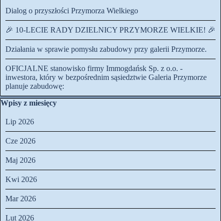
Dialog o przyszłości Przymorza Wielkiego
🎉 10-LECIE RADY DZIELNICY PRZYMORZE WIELKIE! 🎉
Działania w sprawie pomysłu zabudowy przy galerii Przymorze.
OFICJALNE stanowisko firmy Immogdańsk Sp. z o.o. -
inwestora, który w bezpośrednim sąsiedztwie Galeria Przymorze
planuje zabudowę:
Pomiń blok Wpisy z miesięcy
Wpisy z miesięcy
Lip 2026
Cze 2026
Maj 2026
Kwi 2026
Mar 2026
Lut 2026