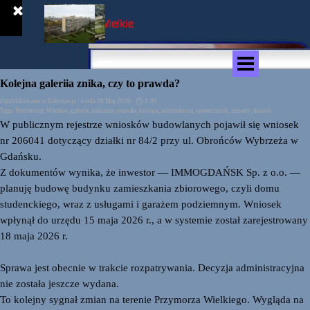
Przejdź do treści
Pomiń menu
Kolejna galeriia znika, czy to prawda?
Opublikowane w
Informacje
· środa 20 Maj 2026 ·
1:00
Tags:
Przymorze
,
Wielkie
,
galeria
,
znikanie
,
prawda
,
kultura
,
architektura
,
społeczność
,
zmiany
,
miasto
W publicznym rejestrze wniosków budowlanych pojawił się wniosek
nr 206041 dotyczący działki nr 84/2 przy ul. Obrońców Wybrzeża w
Gdańsku.
Z dokumentów wynika, że inwestor — IMMOGDAŃSK Sp. z o.o. —
planuję budowę budynku zamieszkania zbiorowego, czyli domu
studenckiego, wraz z usługami i garażem podziemnym. Wniosek
wpłynął do urzędu 15 maja 2026 r., a w systemie został zarejestrowany
18 maja 2026 r.
Sprawa jest obecnie w trakcie rozpatrywania. Decyzja administracyjna
nie została jeszcze wydana.
To kolejny sygnał zmian na terenie Przymorza Wielkiego. Wygląda na