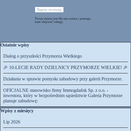
Twoja opinia jest dla nas ważna i pomaga
nam ulepszać usługę.
Pomiń blok Ostatnie wpisy
Ostatnie wpisy
Dialog o przyszłości Przymorza Wielkiego
🎉 10-LECIE RADY DZIELNICY PRZYMORZE WIELKIE! 🎉
Działania w sprawie pomysłu zabudowy przy galerii Przymorze.
OFICJALNE stanowisko firmy Immogdańsk Sp. z o.o. -
inwestora, który w bezpośrednim sąsiedztwie Galeria Przymorze
planuje zabudowę:
Pomiń blok Wpisy z miesięcy
Wpisy z miesięcy
Lip 2026