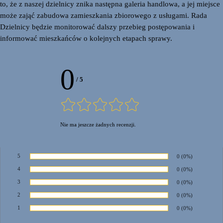
to, że z naszej dzielnicy znika następna galeria handlowa, a jej miejsce
może zająć zabudowa zamieszkania zbiorowego z usługami. Rada
Dzielnicy będzie monitorować dalszy przebieg postępowania i
informować mieszkańców o kolejnych etapach sprawy.
0
/
5
Nie ma jeszcze żadnych recenzji.
5
Liczba ocen:
0
Procent głosów:
(0%)
Ocena:
4
Liczba ocen:
0
Procent głosów:
(0%)
Ocena:
3
Liczba ocen:
0
Procent głosów:
(0%)
Ocena:
2
Liczba ocen:
0
Procent głosów:
(0%)
Ocena:
1
Liczba ocen:
0
Procent głosów:
(0%)
Ocena: